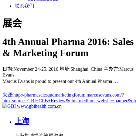
联系我们
展会
4th Annual Pharma 2016: Sales
& Marketing Forum
日期:
November 24-25, 2016
地址:
Shanghai, China
主办方:
Marcus
Evans
Marcus Evans is proud to present our 4th Annual Pharma …
来源:
http://pharmasalesandmarketingforum.marcusevans.com/?
utm_source=GBI+CPB+Review&utm_medium=website+banner&u
www.gbihealth.com.cn
上海
上海集博投资管理咨询