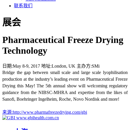
联系我们
展会
Pharmaceutical Freeze Drying
Technology
日期:
May 8-9, 2017
地址:
London, UK
主办方:
SMi
Bridge the gap between small scale and large scale lyophilisation
production at the industry’s leading event on Pharmaceutical Freeze
Drying this May! The 5th annual show will welcoming regulatory
guidance from the NIBSC-MHRA and expertise from the likes of
Sanofi, Boehringer Ingelheim, Roche, Novo Nordisk and more!
来源:
http://www.pharmafreezedrying.com/gbi
www.gbihealth.com.cn